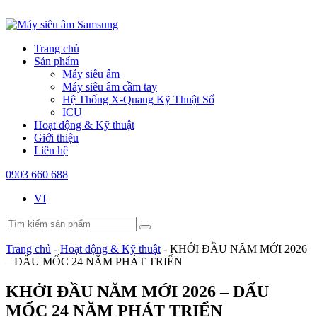
Trang chủ
Sản phẩm
Máy siêu âm
Máy siêu âm cầm tay
Hệ Thống X-Quang Kỹ Thuật Số
ICU
Hoạt động & Kỹ thuật
Giới thiệu
Liên hệ
0903 660 688
VI
Trang chủ
-
Hoạt động & Kỹ thuật
-
KHỞI ĐẦU NĂM MỚI 2026
– DẤU MỐC 24 NĂM PHÁT TRIỂN
KHỞI ĐẦU NĂM MỚI 2026 – DẤU
MỐC 24 NĂM PHÁT TRIỂN