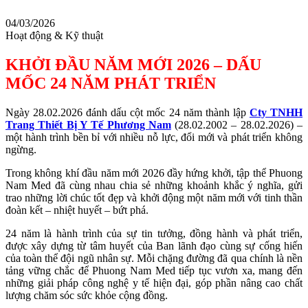
04/03/2026
Hoạt động & Kỹ thuật
KHỞI ĐẦU NĂM MỚI 2026 – DẤU
MỐC 24 NĂM PHÁT TRIỂN
Ngày 28.02.2026 đánh dấu cột mốc 24 năm thành lập
Cty TNHH
Trang Thiết Bị Y Tế Phương Nam
(28.02.2002 – 28.02.2026) –
một hành trình bền bỉ với nhiều nỗ lực, đổi mới và phát triển không
ngừng.
Trong không khí đầu năm mới 2026 đầy hứng khởi, tập thể Phuong
Nam Med đã cùng nhau chia sẻ những khoảnh khắc ý nghĩa, gửi
trao những lời chúc tốt đẹp và khởi động một năm mới với tinh thần
đoàn kết – nhiệt huyết – bứt phá.
24 năm là hành trình của sự tin tưởng, đồng hành và phát triển,
được xây dựng từ tâm huyết của Ban lãnh đạo cùng sự cống hiến
của toàn thể đội ngũ nhân sự. Mỗi chặng đường đã qua chính là nền
tảng vững chắc để Phuong Nam Med tiếp tục vươn xa, mang đến
những giải pháp công nghệ y tế hiện đại, góp phần nâng cao chất
lượng chăm sóc sức khỏe cộng đồng.